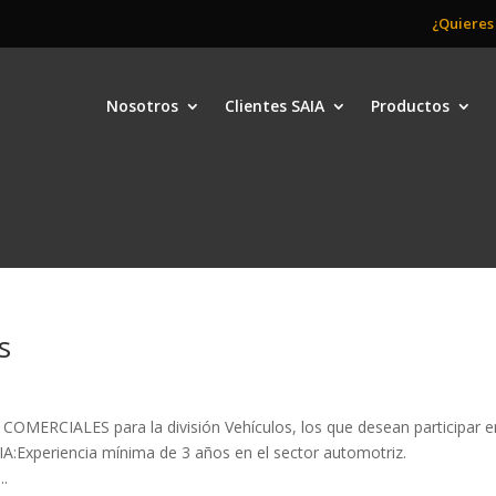
¿Quieres
Nosotros
Clientes SAIA
Productos
s
MERCIALES para la división Vehículos, los que desean participar e
IA:Experiencia mínima de 3 años en el sector automotriz.
..