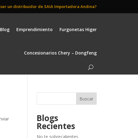
 ser un distribuidor de SAIA Importadora Andina?
Blog
Emprendimiento
Furgonetas Higer
Concesionarios Chery – Dongfeng
Buscar
Blogs
nviar
Recientes
No te sobrecalientes