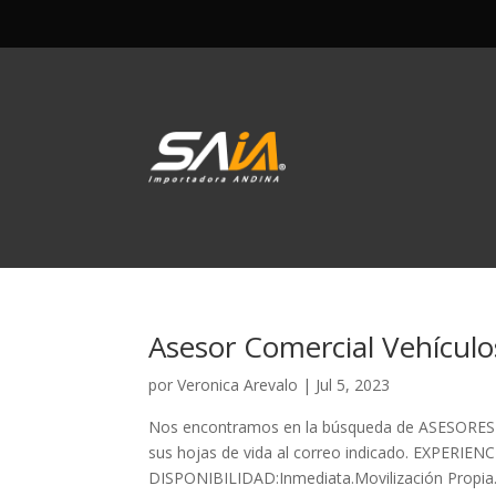
Asesor Comercial Vehículo
por
Veronica Arevalo
|
Jul 5, 2023
Nos encontramos en la búsqueda de ASESORES CO
sus hojas de vida al correo indicado. EXPERIENC
DISPONIBILIDAD:Inmediata.Movilización Propia.